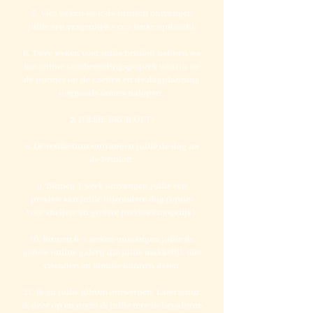
5. Vier weken voor de bruiloft ontvangen
jullie een vragenlijst + een leuke opdracht.
6. Twee weken voor jullie bruiloft hebben we
het online voorbereidingsgesprek waarin we
de puntjes op de i zetten en de dagplanning
nogmaals samen nalopen.
7. JULLIE BRUILOFT!
8. De restfactuur ontvangen jullie de dag na
de bruiloft.
9. Binnen 1 week ontvangen jullie een
preview van jullie bijzondere dag (opties
voor snellere en grotere previews mogelijk).
10. Binnen 6-8 weken ontvangen jullie de
gehele online galerij die jullie makkelijk met
vrienden en familie kunnen delen.
11. Ik ga jullie album ontwerpen. Later stuur
ik deze op en neem ik jullie mee in het album