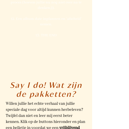
proces (hoeven jullie nu nog niet over na te
denken;)).
12. Een album date inplannen en 'afscheid'
nemen.
13. THE END
Say I do! Wat zijn
de pakketten?
Willen jullie het echte verhaal van jullie
speciale dag voor altijd kunnen herbeleven?
Twijfel dan niet en leer mij eerst beter
kennen. Klik op de buttons hieronder en plan
een belletje in voordat we een
vrijblijvend