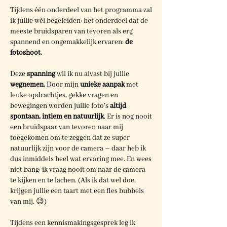
Tijdens één onderdeel van het programma zal
ik jullie wél begeleiden: het onderdeel dat de
meeste bruidsparen van tevoren als erg
spannend en ongemakkelijk ervaren:
de
fotoshoot.
Deze
spanning
wil ik nu alvast bij jullie
wegnemen.
Door mijn
unieke aanpak
met
leuke opdrachtjes, gekke vragen en
bewegingen worden jullie foto's
altijd
spontaan, intiem en natuurlijk
.
Er is nog nooit
een bruidspaar van tevoren naar mij
toegekomen om te zeggen dat ze super
natuurlijk zijn voor de camera – daar heb ik
dus inmiddels heel wat ervaring mee. En wees
niet bang: ik vraag nooit om naar de camera
te kijken en te lachen. (Als ik dat wel doe,
krijgen jullie een taart met een fles bubbels
van mij. 😉)
Tijdens een kennismakingsgesprek leg ik