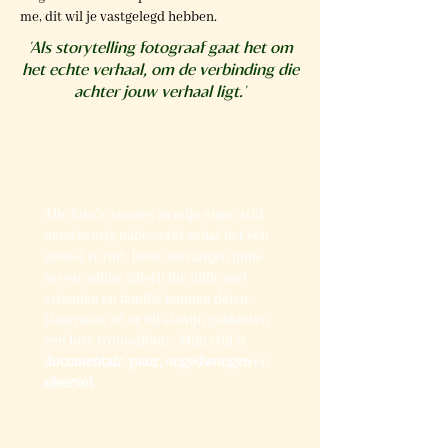
me, dit wil je vastgelegd hebben.
'Als storytelling fotograaf gaat het om
het echte verhaal, om de verbinding die
achter jouw verhaal ligt.'
Alle foto's worden in mijn eigen stijl
nauwkeurig nabewerkt zodat het één
geheel vormt. Deze ontvangen jullie
in een online galerij die jullie met
vrienden en familie kunnen delen.
Daarnaast zit er bij al mijn pakketten
een luxe trouwalbum. Mijn stijl is
documentair
,
puur, ongedwongen
en
sfeervol
.