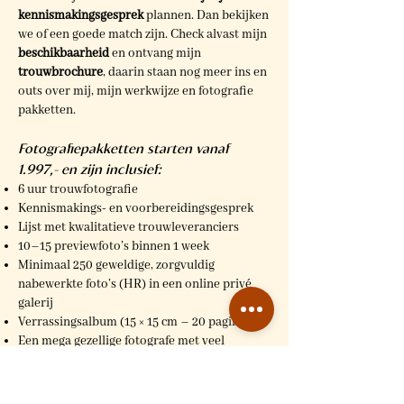
kennismakingsgesprek
plannen. Dan bekijken
we of een goede match zijn. Check alvast mijn
beschikbaarheid
en ontvang mijn
trouwbrochure
, daarin staan nog meer ins en
outs over mij, mijn werkwijze en fotografie
pakketten.
Fotografiepakketten starten vanaf
1.997,- en zijn inclusief:
6 uur trouwfotografie
Kennismakings- en voorbereidingsgesprek
Lijst met kwalitatieve trouwleveranciers
10–15 previewfoto’s binnen 1 week
Minimaal 250 geweldige, zorgvuldig
nabewerkte foto’s (HR) in een online privé
galerij
Verrassingsalbum (15 × 15 cm – 20 pagina’s)
Een mega gezellige fotografe met veel
ervaring en tips
Inclusief btw & reiskosten binnen Nederland
* Extra uren, album-upgrades en andere mooie