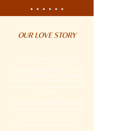
OUR LOVE STORY
1. Aanvraag/beschikbaarheidscheck
2. Een fijne kennismaking waar we echt de
tijd nemen om elkaar beter te leren kennen.
Het liefste doe ik dit tijdens een live moment,
maar als het beter uitkomt voor jullie kan het
ook online.
3. E-mail met alle besproken opties inclusief
offerte en opmaatgemaakte dagplanning.
4. Offerte akkoord? Aanbetaling voldaan? =
jullie trouwdatum is definitief!