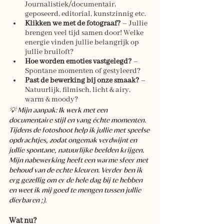
Journalistiek/documentair, 
geposeerd, editorial, kunstzinnig etc.
Klikken we met de fotograaf?
 – Jullie 
brengen veel tijd samen door! Welke 
energie vinden jullie belangrijk op 
jullie bruiloft?
Hoe worden emoties vastgelegd?
 – 
Spontane momenten of gestyleerd?
Past de bewerking bij onze smaak?
 – 
Natuurlijk, filmisch, licht & airy, 
warm & moody?
💡 Mijn aanpak: Ik werk met een 
documentaire stijl en vang échte momenten. 
Tijdens de fotoshoot help ik jullie met speelse 
opdrachtjes, zodat ongemak verdwijnt en 
jullie spontane, natuurlijke beelden krijgen. 
Mijn nabewerking heeft een warme sfeer met 
behoud van de echte kleuren. Verder ben ik 
erg gezellig om er de hele dag bij te hebben 
en weet ik mij goed te mengen tussen jullie 
dierbaren ;).
Wat nu?