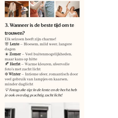
3. Wanneer is de beste tijd om te 
trouwen?
Elk seizoen heeft zijn charme!
🌸 
Lente
 – Bloesem, mild weer, langere 
dagen
☀️ 
Zomer
 – Veel buitenmogelijkheden, 
maar kans op hitte
🍂 
Herfst
 – Warme kleuren, sfeervolle 
foto’s met zacht licht
❄️ 
Winter
 – Intieme sfeer, romantisch door 
veel gebruik van lampjes en kaarsen, 
minder daglicht
💡 Fotografie-tip: In de lente en de herfst heb 
je ook overdag prachtig zacht licht!