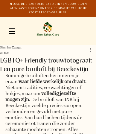
IN 2026 DE BIJZONDERE BAND BINNEN JOUW GEZIN
LATEN VASTLEGGEN? ONTDEK DE KRACHT VAN HOME
STORY REPORTAGES HIER.
Sherine Zwaga
28 mei
LGBTQ+ Friendly trouwfotograaf:
Een pure bruiloft bij Beeckestijn
Sommige bruiloften herinneren je 
eraan 
waar liefde werkelijk om draait.
Niet om tradities, verwachtingen of 
hokjes, maar om 
volledig jezelf te 
mogen zijn.
 De bruiloft van I&B bij 
Beeckestijn voelde precies zo: open, 
verbonden en gevuld met pure 
emoties. Van hard lachen tijdens de 
ceremonie tot tranen die zonder 
schaamte mochten stromen. Alles 