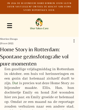
IN 2026 DE BIJZONDERE BAND BINNEN JOUW GEZIN
LATEN VASTLEGGEN? ONTDEK DE KRACHT VAN HOME
STORY REPORTAGES HIER.
Sherine Zwaga
28 nov 2025
Home Story in Rotterdam:
Spontane gezinsfotografie vol
pure momenten
Een gezellige vrijdagmiddag in Rotterdam 
in oktober, een huis vol herinneringen en 
een gezin dat helemaal zichzelf durft te 
zijn.
 Dat
 is precies wat deze Home Story zo 
bijzonder maakte. Ellis, Han, hun 
dochtertje Emily en hond Zoë woonden 
hier zes jaar, en Emily groeide er helemaal 
op. Omdat ze een maand na de reportage 
zouden verhuizen naar een andere stad, 