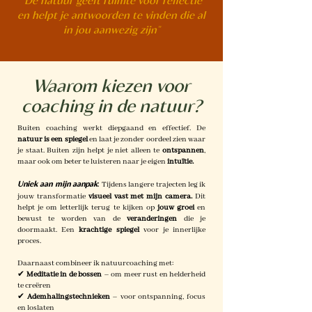
"De natuur geeft ruimte voor reflectie
en helpt je antwoorden te vinden die al
in jou aanwezig zijn"
Waarom kiezen voor
coaching in de natuur?
Buiten coaching werkt diepgaand en effectief. De
natuur is een spiegel
en laat je zonder oordeel zien waar
je staat. Buiten zijn helpt je niet alleen te
ontspannen
,
maar ook om beter te luisteren naar je eigen
intuïtie.
Uniek aan mijn aanpak
:
Tijdens langere trajecten leg ik
jouw transformatie
visueel vast met mijn camera.
Dit
helpt je om letterlijk terug te kijken op
jouw groei
en
bewust te worden van de
veranderingen
die je
doormaakt. Een
krachtige spiegel
voor je innerlijke
proces.
Daarnaast combineer ik natuurcoaching met:
✔
Meditatie in de bossen
– om meer rust en helderheid
te creëren
✔
Ademhalingstechnieken
– voor ontspanning, focus
en loslaten