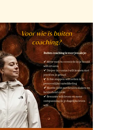
Voor wie is buiten
coaching?
Buiten coaching is voor jou als je:
✔ Meer rust en overzicht in je hoofd
wilt ervaren
✔ Dieper in contact wilt komen met
jezelf en je gevoel
✔ Echte stappen wilt zetten in je
persoonlijke ontwikkeling
✔ Moeite hebt met keuzes maken en
helderheid zoekt
✔ Bewuster wilt leven en meer
ontspanning in je dagelijks leven
wilt