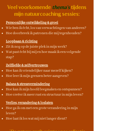
Veel voorkomende
thema's
tijdens
mijn natuurcoaching sessies:
Persoonlijke ontwikkeling & groei
Wie ben ik écht, los van verwachtingen van anderen?
Hoe doorbreek ik patronen die mij tegenhouden?
Loopbaan & richting
Zit ik nog op de juiste plek in mijn werk?
Wat past écht bij mij en hoe maak ik een volgende
stap?
Zelfliefde & zelfvertrouwen
Hoe kan ik vriendelijker naar mezelf kijken?
Hoe leer ik mijn grenzen beter aangeven?
Balans & stressvermindering
Hoe kan ik mijn hoofd leegmaken en ontspannen?
Hoe creëer ik meer rust en structuur in mijn leven?
Verlies, verandering & loslaten
Hoe ga ik om met een grote verandering in mijn
leven?
Hoe laat ik los wat mij niet langer dient?