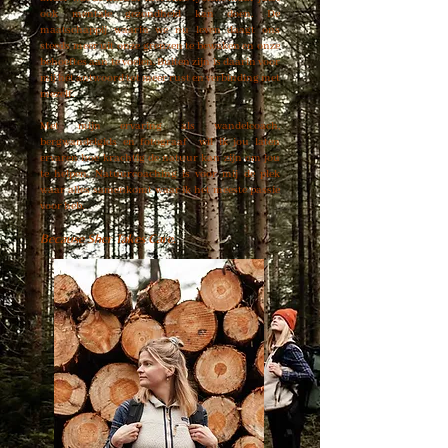
ook mentale gezondheid kan doen. De
maatschappij waarin we nu leven daagt ons
steeds meer uit onze grenzen te bewaken en onze
behoeftes aan te voelen. Buiten zijn is daarin voor
mij hét antwoord tot meer rust en verbinding met
mezelf.
Met mijn ervaring als wandelcoach,
bergwandelgids en fotograaf wil ik jou laten
ervaren hoe krachtig de natuur kan zijn om jou
te helpen. Natuurcoaching is voor mij de plek
waar alles samenkomt waar ik het meeste passie
voor heb.
Because Sher Takes Care.