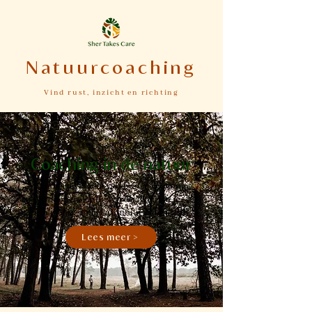
Natuurcoaching
Vind rust, inzicht en richting
Coaching in de natuur
Ontdek de kracht van buiten coaching
voor persoonlijke groei. Ik neem je
graag mee op het avontuur naar jezelf!
Lees meer >