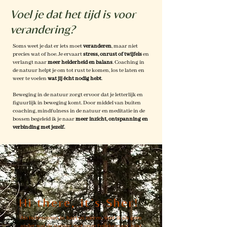
Voel je dat het tijd is voor
verandering?
Soms weet je dat er iets moet
veranderen
, maar niet
precies wat of hoe. Je ervaart
stress, onrust of twijfels
en
verlangt naar
meer helderheid en balans
. Coaching in
de natuur helpt je om tot rust te komen, los te laten en
weer te voelen
wat jij écht nodig hebt
.
Beweging in de natuur zorgt ervoor dat je letterlijk en
figuurlijk in beweging komt. Door middel van buiten
coaching, mindfulness in de natuur en meditatie in de
bossen begeleid ik je naar
meer inzicht, ontspanning en
verbinding met jezelf.
Hi there, it's Sher!
Als buitenmens in hart en nieren, weet ik als geen
ander wat de natuur met onze fysieke maar juist