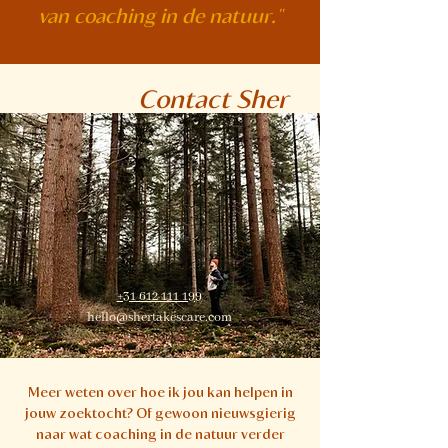
van coaching in de natuur."
Contact Sher
+31 612 111 199
hello@shertakescare.com
Meer weten over hoe ik jou kan helpen in
jouw zoektocht? Of gewoon nieuwsgierig
naar wat coaching in de natuur verder